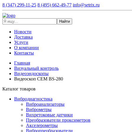
8 (347) 299-11-25
8 (495) 662-49-77
info@setrix.ru
Найти
Новости
Доставка
Услуги
О компании
Контакты
Главная
Визуальный контроль
Видеоэндоскопы
Видеоскоп CEM BS-280
Каталог товаров
Вибродиагностика
Виброанализаторы
Виброметры
Вихретоковые датчики
Преобразователи проксиметров
Акселерометры
Вибропреобразователи