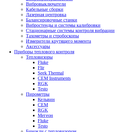
Вибровыключатели
Кабельные сборки
Лазерная центровка
Балансировочные станки
Вибростенды и системы калибровки
Стационарные системы контроля вибрации
Тахометры и стробоскопы
Измерители крутящего момента
Аксессуары
Приборы теплового контроля
Тепловизоры
Fluke
Flir
Seek Thermal
CEM Instruments
RGK
Testo
Пирометры
Кельвин
CEM
RGK
Мегеон
Fluke
Testo
Бинокли с тепловизором