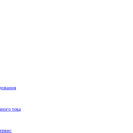
удования
нного тока
ервис