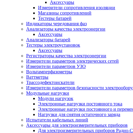
Аксессуары
Измерители сопротивления изоляции
Магазины сопротивлений
Тестеры батарей
Индикаторы чередования фаз
Анализаторы качества электроэнергии
Аксессуары
Анализаторы батарей
Тестеры электроустановок
Аксессуары
Регистраторы качества электроэнергии
Измерители параметров электрических сетей
Измерители параметров УЗО
Вольтамперфазометры
Ваттметры
Трассодефектоискатели
Измерители параметров безопасности электрообор
Модульные нагрузки
Модули нагрузок
Электронные нагрузки постоянного тока
Электронные нагрузки постоянного и переме
Нагрузки для снятия остаточного заряда
Испытатели кабельных линий
Аксессуары для электроизмерительных приборов
Для электроизмерительных приборов Радио-С