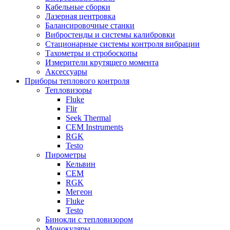
Кабельные сборки
Лазерная центровка
Балансировочные станки
Вибростенды и системы калибровки
Стационарные системы контроля вибрации
Тахометры и стробоскопы
Измерители крутящего момента
Аксессуары
Приборы теплового контроля
Тепловизоры
Fluke
Flir
Seek Thermal
CEM Instruments
RGK
Testo
Пирометры
Кельвин
CEM
RGK
Мегеон
Fluke
Testo
Бинокли с тепловизором
Монокуляры