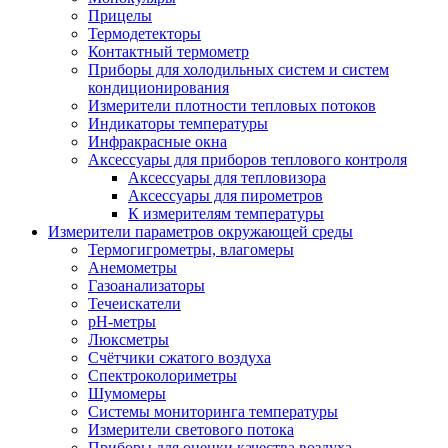
Прицелы
Термодетекторы
Контактный термометр
Приборы для холодильных систем и систем
кондиционирования
Измерители плотности тепловых потоков
Индикаторы температуры
Инфракрасные окна
Аксессуары для приборов теплового контроля
Аксессуары для тепловизора
Аксессуары для пирометров
К измерителям температуры
Измерители параметров окружающей среды
Термогигрометры, влагомеры
Анемометры
Газоанализаторы
Течеискатели
pH-метры
Люксметры
Счётчики сжатого воздуха
Спектроколориметры
Шумомеры
Системы мониторинга температуры
Измерители светового потока
Приборы для оценки качества воздуха