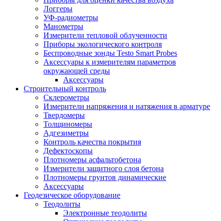
Логгеры
УФ-радиометры
Манометры
Измерители тепловой облученности
Приборы экологического контроля
Беспроводные зонды Testo Smart Probes
Аксессуары к измерителям параметров
окружающей среды
Аксессуары
Строительный контроль
Склерометры
Измерители напряжения и натяжения в арматуре
Твердомеры
Толщиномеры
Адгезиметры
Контроль качества покрытия
Дефектоскопы
Плотномеры асфальтобетона
Измерители защитного слоя бетона
Плотномеры грунтов динамические
Аксессуары
Геодезическое оборудование
Теодолиты
Электронные теодолиты