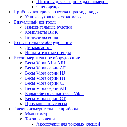
Штативы для лазерных дальномеров
Спецодежда
Приборы контроля качества и расхода воды
Ультразвуковые расходомеры
Визуальный контроль
Измерительные рулетки
Комплекты ВИК
Видеоэндоскопы
Испытательное оборудование
Динамометры
Испытательные стенды
Весоизмерительное оборудование
Весы Vibra AJ и AJH
Весы Vibra серии AF
Весы Vibra серии HJ
Весы Vibra серии HT
Весы Vibra серии CJ
Весы Vibra серии AB
Взрывобезопасные весы Vibra
Весы Vibra серии CT
Промышленные весы
Электроизмерительные приборы
Мультиметры
Токовые клещи
Аксессуары для токовых клещей