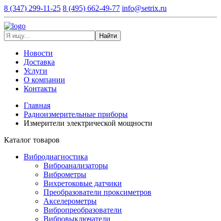
8 (347) 299-11-25
8 (495) 662-49-77
info@setrix.ru
Найти
Новости
Доставка
Услуги
О компании
Контакты
Главная
Радиоизмерительные приборы
Измерители электрической мощности
Каталог товаров
Вибродиагностика
Виброанализаторы
Виброметры
Вихретоковые датчики
Преобразователи проксиметров
Акселерометры
Вибропреобразователи
Вибровыключатели