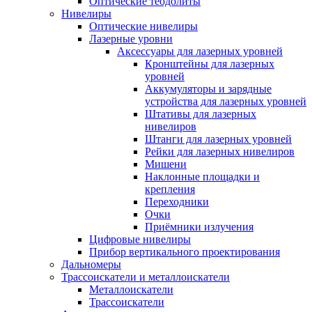
Оптические теодолиты
Нивелиры
Оптические нивелиры
Лазерные уровни
Аксессуары для лазерных уровней
Кронштейны для лазерных
уровней
Аккумуляторы и зарядные
устройства для лазерных уровней
Штативы для лазерных
нивелиров
Штанги для лазерных уровней
Рейки для лазерных нивелиров
Мишени
Наклонные площадки и
крепления
Переходники
Очки
Приёмники излучения
Цифровые нивелиры
Прибор вертикального проектирования
Дальномеры
Трассоискатели и металлоискатели
Металлоискатели
Трассоискатели