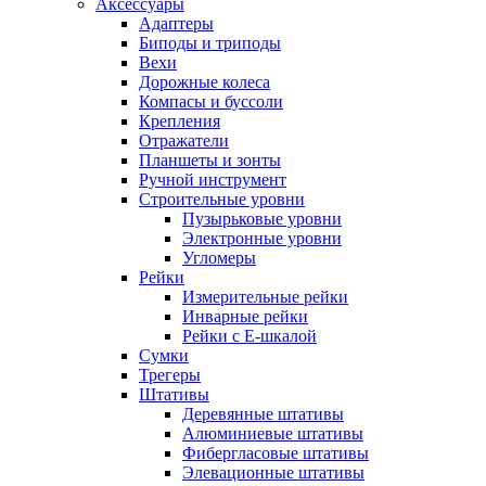
Аксессуары
Адаптеры
Биподы и триподы
Вехи
Дорожные колеса
Компасы и буссоли
Крепления
Отражатели
Планшеты и зонты
Ручной инструмент
Строительные уровни
Пузырьковые уровни
Электронные уровни
Угломеры
Рейки
Измерительные рейки
Инварные рейки
Рейки с Е-шкалой
Сумки
Трегеры
Штативы
Деревянные штативы
Алюминиевые штативы
Фибергласовые штативы
Элевационные штативы