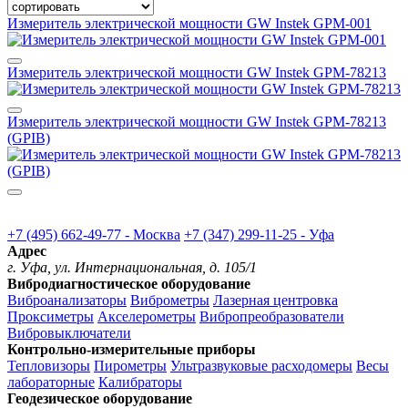
Измеритель электрической мощности GW Instek GPM-001
Измеритель электрической мощности GW Instek GPM-78213
Измеритель электрической мощности GW Instek GPM-78213
(GPIB)
+7 (495) 662-49-77 - Москва
+7 (347) 299-11-25 - Уфа
Адрес
г. Уфа, ул. Интернациональная, д. 105/1
Вибродиагностическое оборудование
Виброанализаторы
Виброметры
Лазерная центровка
Проксиметры
Акселерометры
Вибропреобразователи
Вибровыключатели
Контрольно-измерительные приборы
Тепловизоры
Пирометры
Ультразвуковые расходомеры
Весы
лабораторные
Калибраторы
Геодезическое оборудование