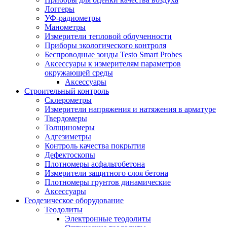
Логгеры
УФ-радиометры
Манометры
Измерители тепловой облученности
Приборы экологического контроля
Беспроводные зонды Testo Smart Probes
Аксессуары к измерителям параметров
окружающей среды
Аксессуары
Строительный контроль
Склерометры
Измерители напряжения и натяжения в арматуре
Твердомеры
Толщиномеры
Адгезиметры
Контроль качества покрытия
Дефектоскопы
Плотномеры асфальтобетона
Измерители защитного слоя бетона
Плотномеры грунтов динамические
Аксессуары
Геодезическое оборудование
Теодолиты
Электронные теодолиты