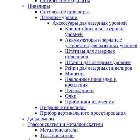
Оптические теодолиты
Нивелиры
Оптические нивелиры
Лазерные уровни
Аксессуары для лазерных уровней
Кронштейны для лазерных
уровней
Аккумуляторы и зарядные
устройства для лазерных уровней
Штативы для лазерных
нивелиров
Штанги для лазерных уровней
Рейки для лазерных нивелиров
Мишени
Наклонные площадки и
крепления
Переходники
Очки
Приёмники излучения
Цифровые нивелиры
Прибор вертикального проектирования
Дальномеры
Трассоискатели и металлоискатели
Металлоискатели
Трассоискатели