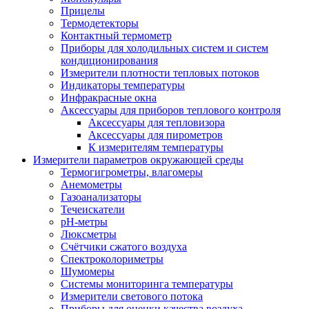
Прицелы
Термодетекторы
Контактный термометр
Приборы для холодильных систем и систем
кондиционирования
Измерители плотности тепловых потоков
Индикаторы температуры
Инфракрасные окна
Аксессуары для приборов теплового контроля
Аксессуары для тепловизора
Аксессуары для пирометров
К измерителям температуры
Измерители параметров окружающей среды
Термогигрометры, влагомеры
Анемометры
Газоанализаторы
Течеискатели
pH-метры
Люксметры
Счётчики сжатого воздуха
Спектроколориметры
Шумомеры
Системы мониторинга температуры
Измерители светового потока
Приборы для оценки качества воздуха