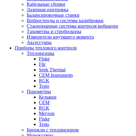
Кабельные сборки
Лазерная центровка
Балансировочные станки
Вибростенды и системы калибровки
Стационарные системы контроля вибрации
Тахометры и стробоскопы
Измерители крутящего момента
Аксессуары
Приборы теплового контроля
Тепловизоры
Fluke
Flir
Seek Thermal
CEM Instruments
RGK
Testo
Пирометры
Кельвин
CEM
RGK
Мегеон
Fluke
Testo
Бинокли с тепловизором
Монокуляры