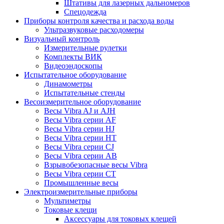
Штативы для лазерных дальномеров
Спецодежда
Приборы контроля качества и расхода воды
Ультразвуковые расходомеры
Визуальный контроль
Измерительные рулетки
Комплекты ВИК
Видеоэндоскопы
Испытательное оборудование
Динамометры
Испытательные стенды
Весоизмерительное оборудование
Весы Vibra AJ и AJH
Весы Vibra серии AF
Весы Vibra серии HJ
Весы Vibra серии HT
Весы Vibra серии CJ
Весы Vibra серии AB
Взрывобезопасные весы Vibra
Весы Vibra серии CT
Промышленные весы
Электроизмерительные приборы
Мультиметры
Токовые клещи
Аксессуары для токовых клещей