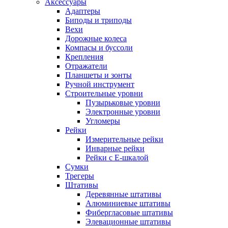
Аксессуары
Адаптеры
Биподы и триподы
Вехи
Дорожные колеса
Компасы и буссоли
Крепления
Отражатели
Планшеты и зонты
Ручной инструмент
Строительные уровни
Пузырьковые уровни
Электронные уровни
Угломеры
Рейки
Измерительные рейки
Инварные рейки
Рейки с Е-шкалой
Сумки
Трегеры
Штативы
Деревянные штативы
Алюминиевые штативы
Фибергласовые штативы
Элевационные штативы