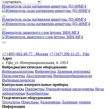
Измеритель силы натяжения арматуры ДО-60МГ4
Измеритель силы натяжения арматуры ДО-40МГ4
Измеритель защитного слоя бетона ЭИН-МГ4
+7 (495) 662-49-77 - Москва
+7 (347) 299-11-25 - Уфа
Адрес
г. Уфа, ул. Интернациональная, д. 105/1
Вибродиагностическое оборудование
Виброанализаторы
Виброметры
Лазерная центровка
Проксиметры
Акселерометры
Вибропреобразователи
Вибровыключатели
Контрольно-измерительные приборы
Тепловизоры
Пирометры
Ультразвуковые расходомеры
Весы
лабораторные
Калибраторы
Геодезическое оборудование
Теодолиты
Нивелиры
Дальномеры
Лазерные уровни
Информация