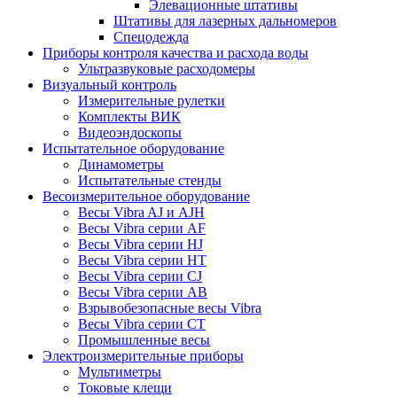
Элевационные штативы
Штативы для лазерных дальномеров
Спецодежда
Приборы контроля качества и расхода воды
Ультразвуковые расходомеры
Визуальный контроль
Измерительные рулетки
Комплекты ВИК
Видеоэндоскопы
Испытательное оборудование
Динамометры
Испытательные стенды
Весоизмерительное оборудование
Весы Vibra AJ и AJH
Весы Vibra серии AF
Весы Vibra серии HJ
Весы Vibra серии HT
Весы Vibra серии CJ
Весы Vibra серии AB
Взрывобезопасные весы Vibra
Весы Vibra серии CT
Промышленные весы
Электроизмерительные приборы
Мультиметры
Токовые клещи