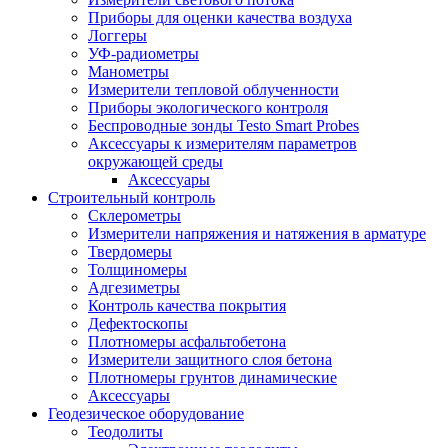
Приборы для оценки качества воздуха
Логгеры
УФ-радиометры
Манометры
Измерители тепловой облученности
Приборы экологического контроля
Беспроводные зонды Testo Smart Probes
Аксессуары к измерителям параметров
окружающей среды
Аксессуары
Строительный контроль
Склерометры
Измерители напряжения и натяжения в арматуре
Твердомеры
Толщиномеры
Адгезиметры
Контроль качества покрытия
Дефектоскопы
Плотномеры асфальтобетона
Измерители защитного слоя бетона
Плотномеры грунтов динамические
Аксессуары
Геодезическое оборудование
Теодолиты