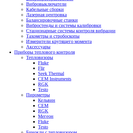
Вибровыключатели
Кабельные сборки
Лазерная центровка
Балансировочные станки
Вибростенды и системы калибровки
Стационарные системы контроля вибрации
Тахометры и стробоскопы
Измерители крутящего момента
Аксессуары
Приборы теплового контроля
Тепловизоры
Fluke
Flir
Seek Thermal
CEM Instruments
RGK
Testo
Пирометры
Кельвин
CEM
RGK
Мегеон
Fluke
Testo
Бинокли с тепловизором