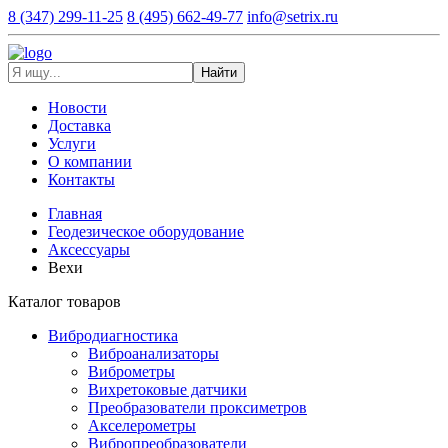
8 (347) 299-11-25
8 (495) 662-49-77
info@setrix.ru
Найти
Новости
Доставка
Услуги
О компании
Контакты
Главная
Геодезическое оборудование
Аксессуары
Вехи
Каталог товаров
Вибродиагностика
Виброанализаторы
Виброметры
Вихретоковые датчики
Преобразователи проксиметров
Акселерометры
Вибропреобразователи