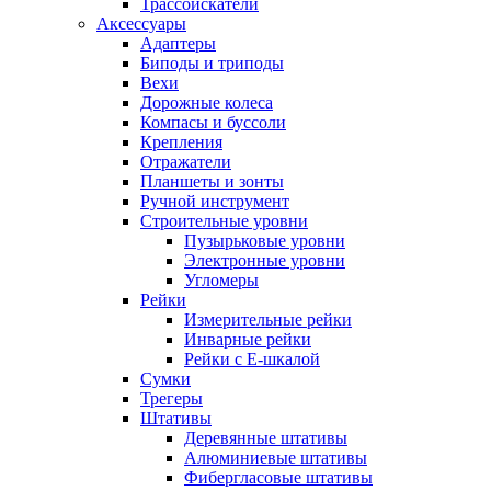
Трассоискатели
Аксессуары
Адаптеры
Биподы и триподы
Вехи
Дорожные колеса
Компасы и буссоли
Крепления
Отражатели
Планшеты и зонты
Ручной инструмент
Строительные уровни
Пузырьковые уровни
Электронные уровни
Угломеры
Рейки
Измерительные рейки
Инварные рейки
Рейки с Е-шкалой
Сумки
Трегеры
Штативы
Деревянные штативы
Алюминиевые штативы
Фибергласовые штативы