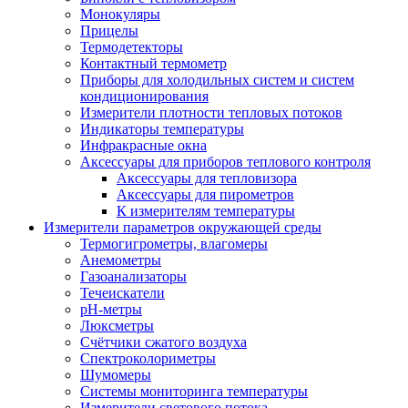
Монокуляры
Прицелы
Термодетекторы
Контактный термометр
Приборы для холодильных систем и систем
кондиционирования
Измерители плотности тепловых потоков
Индикаторы температуры
Инфракрасные окна
Аксессуары для приборов теплового контроля
Аксессуары для тепловизора
Аксессуары для пирометров
К измерителям температуры
Измерители параметров окружающей среды
Термогигрометры, влагомеры
Анемометры
Газоанализаторы
Течеискатели
pH-метры
Люксметры
Счётчики сжатого воздуха
Спектроколориметры
Шумомеры
Системы мониторинга температуры
Измерители светового потока