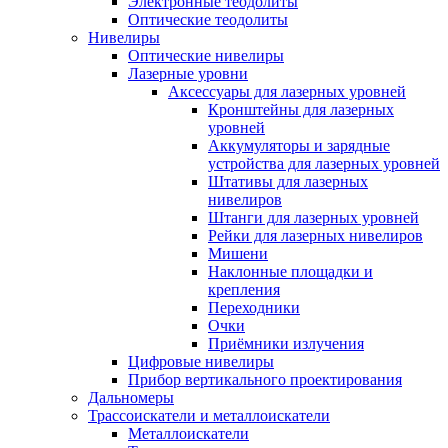
Электронные теодолиты
Оптические теодолиты
Нивелиры
Оптические нивелиры
Лазерные уровни
Аксессуары для лазерных уровней
Кронштейны для лазерных
уровней
Аккумуляторы и зарядные
устройства для лазерных уровней
Штативы для лазерных
нивелиров
Штанги для лазерных уровней
Рейки для лазерных нивелиров
Мишени
Наклонные площадки и
крепления
Переходники
Очки
Приёмники излучения
Цифровые нивелиры
Прибор вертикального проектирования
Дальномеры
Трассоискатели и металлоискатели
Металлоискатели