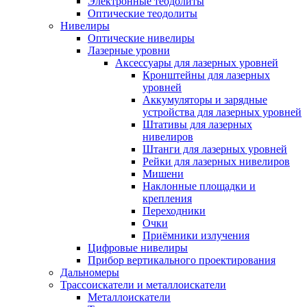
Электронные теодолиты
Оптические теодолиты
Нивелиры
Оптические нивелиры
Лазерные уровни
Аксессуары для лазерных уровней
Кронштейны для лазерных
уровней
Аккумуляторы и зарядные
устройства для лазерных уровней
Штативы для лазерных
нивелиров
Штанги для лазерных уровней
Рейки для лазерных нивелиров
Мишени
Наклонные площадки и
крепления
Переходники
Очки
Приёмники излучения
Цифровые нивелиры
Прибор вертикального проектирования
Дальномеры
Трассоискатели и металлоискатели
Металлоискатели