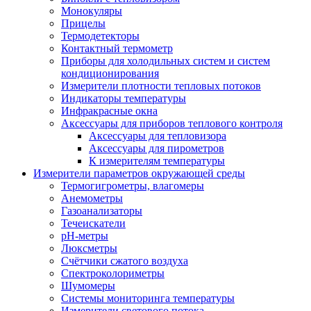
Монокуляры
Прицелы
Термодетекторы
Контактный термометр
Приборы для холодильных систем и систем
кондиционирования
Измерители плотности тепловых потоков
Индикаторы температуры
Инфракрасные окна
Аксессуары для приборов теплового контроля
Аксессуары для тепловизора
Аксессуары для пирометров
К измерителям температуры
Измерители параметров окружающей среды
Термогигрометры, влагомеры
Анемометры
Газоанализаторы
Течеискатели
pH-метры
Люксметры
Счётчики сжатого воздуха
Спектроколориметры
Шумомеры
Системы мониторинга температуры
Измерители светового потока