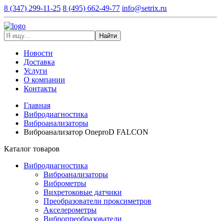
8 (347) 299-11-25
8 (495) 662-49-77
info@setrix.ru
Найти
Новости
Доставка
Услуги
О компании
Контакты
Главная
Вибродиагностика
Виброанализаторы
Виброанализатор OneproD FALCON
Каталог товаров
Вибродиагностика
Виброанализаторы
Виброметры
Вихретоковые датчики
Преобразователи проксиметров
Акселерометры
Вибропреобразователи