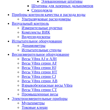
Элевационные штативы
Штативы для лазерных дальномеров
Спецодежда
Приборы контроля качества и расхода воды
Ультразвуковые расходомеры
Визуальный контроль
Измерительные рулетки
Комплекты ВИК
Видеоэндоскопы
Испытательное оборудование
Динамометры
Испытательные стенды
Весоизмерительное оборудование
Весы Vibra AJ и AJH
Весы Vibra серии AF
Весы Vibra серии HJ
Весы Vibra серии HT
Весы Vibra серии CJ
Весы Vibra серии AB
Взрывобезопасные весы Vibra
Весы Vibra серии CT
Промышленные весы
Электроизмерительные приборы
Мультиметры
Токовые клещи