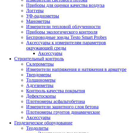
Приборы для оценки качества воздуха
Логгеры
УФ-радиометры
Манометры
Измерители тепловой облученности
Приборы экологического контроля
Беспроводные зонды Testo Smart Probes
Аксессуары к измерителям параметров
окружающей среды
Аксессуары
Строительный контроль
Склерометры
Измерители напряжения и натяжения в арматуре
Твердомеры
Толщиномеры
Адгезиметры
Контроль качества покрытия
Дефектоскопы
Плотномеры асфальтобетона
Измерители защитного слоя бетона
Плотномеры грунтов динамические
Аксессуары
Геодезическое оборудование
Теодолиты