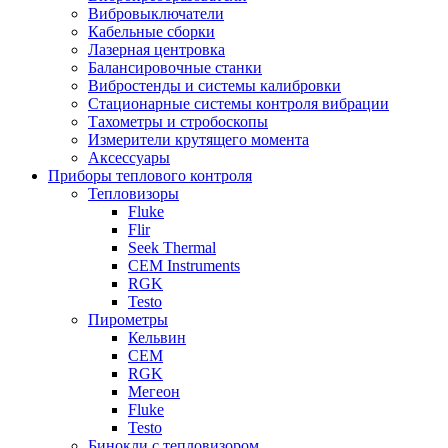
Вибровыключатели
Кабельные сборки
Лазерная центровка
Балансировочные станки
Вибростенды и системы калибровки
Стационарные системы контроля вибрации
Тахометры и стробоскопы
Измерители крутящего момента
Аксессуары
Приборы теплового контроля
Тепловизоры
Fluke
Flir
Seek Thermal
CEM Instruments
RGK
Testo
Пирометры
Кельвин
CEM
RGK
Мегеон
Fluke
Testo
Бинокли с тепловизором