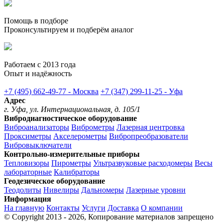
Помощь в подборе
Проконсультируем и подберём аналог
Работаем с 2013 года
Опыт и надёжность
+7 (495) 662-49-77 - Москва
+7 (347) 299-11-25 - Уфа
Адрес
г. Уфа, ул. Интернациональная, д. 105/1
Вибродиагностическое оборудование
Виброанализаторы
Виброметры
Лазерная центровка
Проксиметры
Акселерометры
Вибропреобразователи
Вибровыключатели
Контрольно-измерительные приборы
Тепловизоры
Пирометры
Ультразвуковые расходомеры
Весы
лабораторные
Калибраторы
Геодезическое оборудование
Теодолиты
Нивелиры
Дальномеры
Лазерные уровни
Информация
На главную
Контакты
Услуги
Доставка
О компании
© Copyright 2013 - 2026, Копирование материалов запрещено