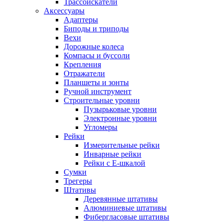
Трассоискатели
Аксессуары
Адаптеры
Биподы и триподы
Вехи
Дорожные колеса
Компасы и буссоли
Крепления
Отражатели
Планшеты и зонты
Ручной инструмент
Строительные уровни
Пузырьковые уровни
Электронные уровни
Угломеры
Рейки
Измерительные рейки
Инварные рейки
Рейки с Е-шкалой
Сумки
Трегеры
Штативы
Деревянные штативы
Алюминиевые штативы
Фибергласовые штативы