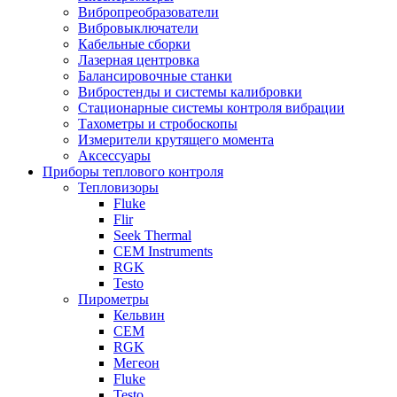
Вибропреобразователи
Вибровыключатели
Кабельные сборки
Лазерная центровка
Балансировочные станки
Вибростенды и системы калибровки
Стационарные системы контроля вибрации
Тахометры и стробоскопы
Измерители крутящего момента
Аксессуары
Приборы теплового контроля
Тепловизоры
Fluke
Flir
Seek Thermal
CEM Instruments
RGK
Testo
Пирометры
Кельвин
CEM
RGK
Мегеон
Fluke
Testo