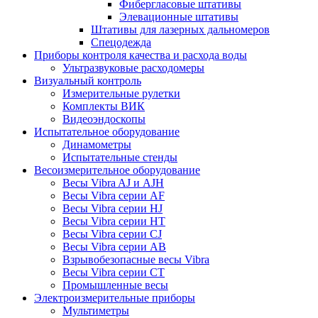
Фибергласовые штативы
Элевационные штативы
Штативы для лазерных дальномеров
Спецодежда
Приборы контроля качества и расхода воды
Ультразвуковые расходомеры
Визуальный контроль
Измерительные рулетки
Комплекты ВИК
Видеоэндоскопы
Испытательное оборудование
Динамометры
Испытательные стенды
Весоизмерительное оборудование
Весы Vibra AJ и AJH
Весы Vibra серии AF
Весы Vibra серии HJ
Весы Vibra серии HT
Весы Vibra серии CJ
Весы Vibra серии AB
Взрывобезопасные весы Vibra
Весы Vibra серии CT
Промышленные весы
Электроизмерительные приборы
Мультиметры