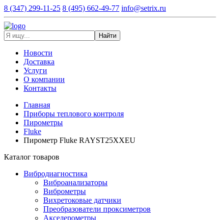
8 (347) 299-11-25
8 (495) 662-49-77
info@setrix.ru
Найти
Новости
Доставка
Услуги
О компании
Контакты
Главная
Приборы теплового контроля
Пирометры
Fluke
Пирометр Fluke RAYST25XXEU
Каталог товаров
Вибродиагностика
Виброанализаторы
Виброметры
Вихретоковые датчики
Преобразователи проксиметров
Акселерометры