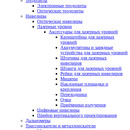
Теодолиты
Электронные теодолиты
Оптические теодолиты
Нивелиры
Оптические нивелиры
Лазерные уровни
Аксессуары для лазерных уровней
Кронштейны для лазерных
уровней
Аккумуляторы и зарядные
устройства для лазерных уровней
Штативы для лазерных
нивелиров
Штанги для лазерных уровней
Рейки для лазерных нивелиров
Мишени
Наклонные площадки и
крепления
Переходники
Очки
Приёмники излучения
Цифровые нивелиры
Прибор вертикального проектирования
Дальномеры
Трассоискатели и металлоискатели