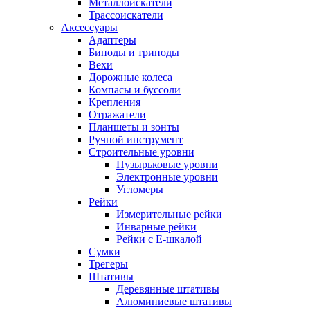
Металлоискатели
Трассоискатели
Аксессуары
Адаптеры
Биподы и триподы
Вехи
Дорожные колеса
Компасы и буссоли
Крепления
Отражатели
Планшеты и зонты
Ручной инструмент
Строительные уровни
Пузырьковые уровни
Электронные уровни
Угломеры
Рейки
Измерительные рейки
Инварные рейки
Рейки с Е-шкалой
Сумки
Трегеры
Штативы
Деревянные штативы
Алюминиевые штативы