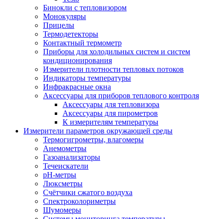
Бинокли с тепловизором
Монокуляры
Прицелы
Термодетекторы
Контактный термометр
Приборы для холодильных систем и систем
кондиционирования
Измерители плотности тепловых потоков
Индикаторы температуры
Инфракрасные окна
Аксессуары для приборов теплового контроля
Аксессуары для тепловизора
Аксессуары для пирометров
К измерителям температуры
Измерители параметров окружающей среды
Термогигрометры, влагомеры
Анемометры
Газоанализаторы
Течеискатели
pH-метры
Люксметры
Счётчики сжатого воздуха
Спектроколориметры
Шумомеры
Системы мониторинга температуры