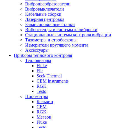
Вибропреобразователи
Вибровыключатели
Кабельные сборки
Лазерная центровка
Балансировочные станки
Вибростенды и системы калибровки
Стационарные системы контроля вибрации
Тахометры и стробоскопы
Измерители крутящего момента
Аксессуары
Приборы теплового контроля
Тепловизоры
Fluke
Flir
Seek Thermal
CEM Instruments
RGK
Testo
Пирометры
Кельвин
CEM
RGK
Мегеон
Fluke
Testo