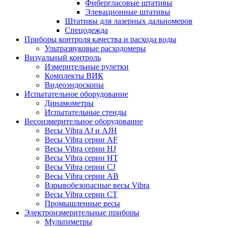
Фибергласовые штативы
Элевационные штативы
Штативы для лазерных дальномеров
Спецодежда
Приборы контроля качества и расхода воды
Ультразвуковые расходомеры
Визуальный контроль
Измерительные рулетки
Комплекты ВИК
Видеоэндоскопы
Испытательное оборудование
Динамометры
Испытательные стенды
Весоизмерительное оборудование
Весы Vibra AJ и AJH
Весы Vibra серии AF
Весы Vibra серии HJ
Весы Vibra серии HT
Весы Vibra серии CJ
Весы Vibra серии AB
Взрывобезопасные весы Vibra
Весы Vibra серии CT
Промышленные весы
Электроизмерительные приборы
Мультиметры