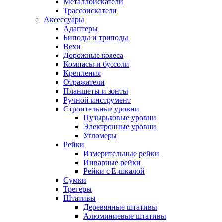
Металлоискатели
Трассоискатели
Аксессуары
Адаптеры
Биподы и триподы
Вехи
Дорожные колеса
Компасы и буссоли
Крепления
Отражатели
Планшеты и зонты
Ручной инструмент
Строительные уровни
Пузырьковые уровни
Электронные уровни
Угломеры
Рейки
Измерительные рейки
Инварные рейки
Рейки с Е-шкалой
Сумки
Трегеры
Штативы
Деревянные штативы
Алюминиевые штативы