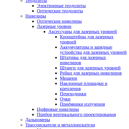
Теодолиты
Электронные теодолиты
Оптические теодолиты
Нивелиры
Оптические нивелиры
Лазерные уровни
Аксессуары для лазерных уровней
Кронштейны для лазерных
уровней
Аккумуляторы и зарядные
устройства для лазерных уровней
Штативы для лазерных
нивелиров
Штанги для лазерных уровней
Рейки для лазерных нивелиров
Мишени
Наклонные площадки и
крепления
Переходники
Очки
Приёмники излучения
Цифровые нивелиры
Прибор вертикального проектирования
Дальномеры
Трассоискатели и металлоискатели