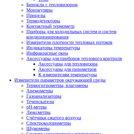
Бинокли с тепловизором
Монокуляры
Прицелы
Термодетекторы
Контактный термометр
Приборы для холодильных систем и систем
кондиционирования
Измерители плотности тепловых потоков
Индикаторы температуры
Инфракрасные окна
Аксессуары для приборов теплового контроля
Аксессуары для тепловизора
Аксессуары для пирометров
К измерителям температуры
Измерители параметров окружающей среды
Термогигрометры, влагомеры
Анемометры
Газоанализаторы
Течеискатели
pH-метры
Люксметры
Счётчики сжатого воздуха
Спектроколориметры
Шумомеры
Системы мониторинга температуры