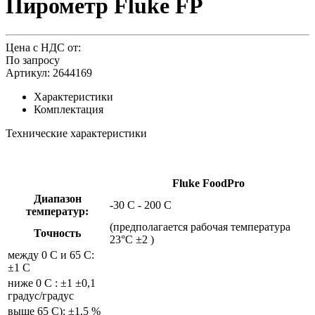
Пирометр Fluke FP
Цена с НДС от:
По запросу
Артикул: 2644169
Характеристики
Комплектация
Технические характеристики
Fluke FoodPro
Диапазон
-30 C - 200 C
температур:
(предполагается рабочая температура
Точность
23°C ±2 )
между 0 C и 65 C:
±1 C
ниже 0 C : ±1 ±0,1
градус/градус
выше 65 C): ±1,5 %