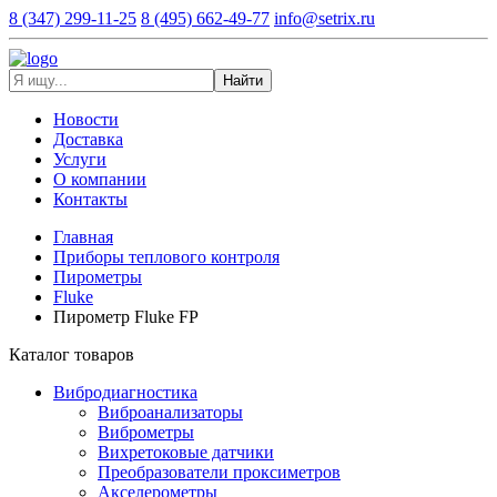
8 (347) 299-11-25
8 (495) 662-49-77
info@setrix.ru
Найти
Новости
Доставка
Услуги
О компании
Контакты
Главная
Приборы теплового контроля
Пирометры
Fluke
Пирометр Fluke FP
Каталог товаров
Вибродиагностика
Виброанализаторы
Виброметры
Вихретоковые датчики
Преобразователи проксиметров
Акселерометры