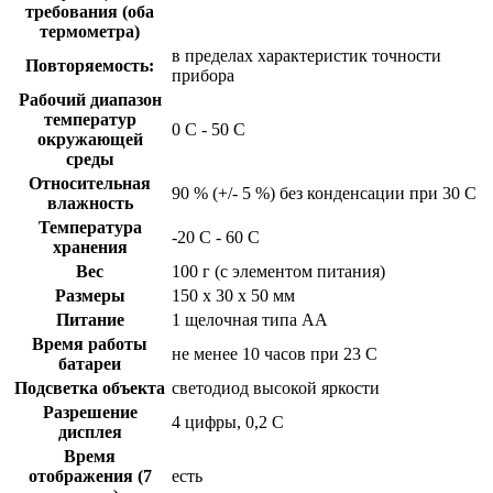
требования (оба
термометра)
в пределах характеристик точности
Повторяемость:
прибора
Рабочий диапазон
температур
0 C - 50 C
окружающей
среды
Относительная
90 % (+/- 5 %) без конденсации при 30 C
влажность
Температура
-20 C - 60 C
хранения
Вес
100 г (с элементом питания)
Размеры
150 x 30 x 50 мм
Питание
1 щелочная типа AA
Время работы
не менее 10 часов при 23 C
батареи
Подсветка объекта
светодиод высокой яркости
Разрешение
4 цифры, 0,2 C
дисплея
Время
отображения (7
есть